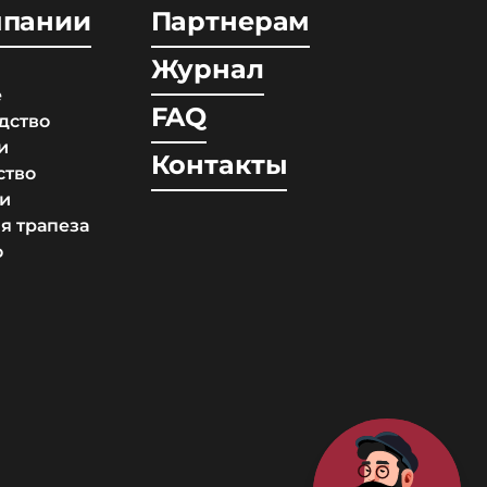
мпании
Партнерам
Журнал
е
FAQ
дство
и
Контакты
ство
и
я трапеза
о