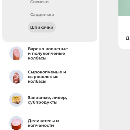
Сосиски
Сардельки
Шпикачки
Д
Варено-копченые
и полукопченые
колбасы
Сырокопченые и
сыровяленые
колбасы
Заливные, ливер,
субпродукты
Деликатесы и
копчености