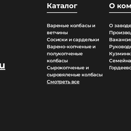
Каталог
О ко
Вареные колбасы и
О завод
ветчины
Произво
Сосиски и сардельки
Ваканси
Варено-копченые и
Руковод
полукопченые
Кузминк
колбасы
Семейна
u
Сырокопченые и
Гордеев
сыровяленые колбасы
Смотреть все