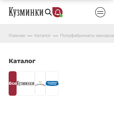
СТО 21471235-011-2020 Блинчики.pdf
pdf
СТО 21471235-012-2018 Полуфабрикаты
из говядины,свинины и мяса птицы.pdf
pdf
СТО 21471235-013-2019 Полуфабрикаты
Главная
Каталог
Полуфабрикаты заморо
растительные и овощные.pdf
pdf
СТО 21471235-016-2020Колб изд ск и
сыровял из мяса птиц(кур,цып-
Каталог
бр,гус,уток,индеек)колбМясКласс.pdf
pdf
СТО 21471235-017-2020 Колбасные
изделия полукопченые и варено-
Все
копченые из мяса и субпрод птицы..pdf
pdf
СТО 21471235-018-2020 Изделия
вареные из мяса птицы ( 69447).pdf
pdf